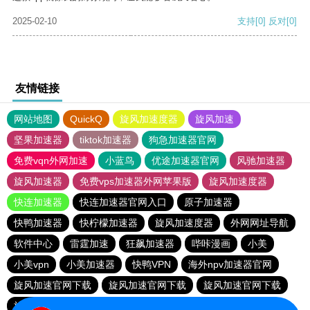
2025-02-10
支持
[0]
反对
[0]
友情链接
网站地图
QuickQ
旋风加速度器
旋风加速
坚果加速器
tiktok加速器
狗急加速器官网
免费vqn外网加速
小蓝鸟
优途加速器官网
风驰加速器
旋风加速器
免费vps加速器外网苹果版
旋风加速度器
快连加速器
快连加速器官网入口
原子加速器
快鸭加速器
快柠檬加速器
旋风加速度器
外网网址导航
软件中心
雷霆加速
狂飙加速器
哔咔漫画
小美
小美vpn
小美加速器
快鸭VPN
海外npv加速器官网
旋风加速官网下载
旋风加速官网下载
旋风加速官网下载
旋风加速官网下载